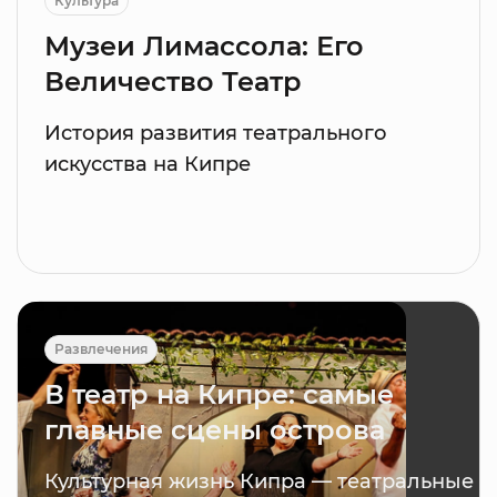
Культура
Музеи Лимассола: Его
Величество Театр
История развития театрального
искусства на Кипре
Развлечения
В театр на Кипре: самые
главные сцены острова
Культурная жизнь Кипра — театральные