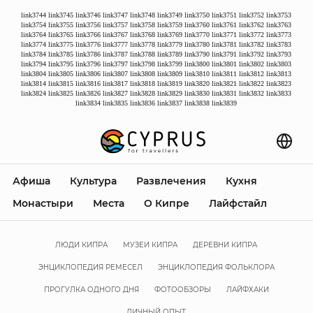
link3744
link3745
link3746
link3747
link3748
link3749
link3750
link3751
link3752
link3753
link3754
link3755
link3756
link3757
link3758
link3759
link3760
link3761
link3762
link3763
link3764
link3765
link3766
link3767
link3768
link3769
link3770
link3771
link3772
link3773
link3774
link3775
link3776
link3777
link3778
link3779
link3780
link3781
link3782
link3783
link3784
link3785
link3786
link3787
link3788
link3789
link3790
link3791
link3792
link3793
link3794
link3795
link3796
link3797
link3798
link3799
link3800
link3801
link3802
link3803
link3804
link3805
link3806
link3807
link3808
link3809
link3810
link3811
link3812
link3813
link3814
link3815
link3816
link3817
link3818
link3819
link3820
link3821
link3822
link3823
link3824
link3825
link3826
link3827
link3828
link3829
link3830
link3831
link3832
link3833
link3834
link3835
link3836
link3837
link3838
link3839
Афиша
Культура
Развлечения
Кухня
Монастыри
Места
О Кипре
Лайфстайл
ЛЮДИ КИПРА
МУЗЕИ КИПРА
ДЕРЕВНИ КИПРА
ЭНЦИКЛОПЕДИЯ РЕМЕСЕЛ
ЭНЦИКЛОПЕДИЯ ФОЛЬКЛОРА
ПРОГУЛКА ОДНОГО ДНЯ
ФОТООБЗОРЫ
ЛАЙФХАКИ
ЛИЧНЫЙ ОПЫТ