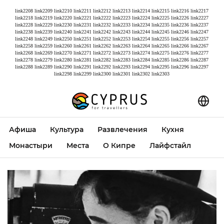
link2208
link2209
link2210
link2211
link2212
link2213
link2214
link2215
link2216
link2217
link2218
link2219
link2220
link2221
link2222
link2223
link2224
link2225
link2226
link2227
link2228
link2229
link2230
link2231
link2232
link2233
link2234
link2235
link2236
link2237
link2238
link2239
link2240
link2241
link2242
link2243
link2244
link2245
link2246
link2247
link2248
link2249
link2250
link2251
link2252
link2253
link2254
link2255
link2256
link2257
link2258
link2259
link2260
link2261
link2262
link2263
link2264
link2265
link2266
link2267
link2268
link2269
link2270
link2271
link2272
link2273
link2274
link2275
link2276
link2277
link2278
link2279
link2280
link2281
link2282
link2283
link2284
link2285
link2286
link2287
link2288
link2289
link2290
link2291
link2292
link2293
link2294
link2295
link2296
link2297
link2298
link2299
link2300
link2301
link2302
link2303
Афиша
Культура
Развлечения
Кухня
Монастыри
Места
О Кипре
Лайфстайл