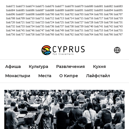
link672
link673
link674
link675
link676
link677
link678
link679
link680
link681
link682
link683
link684
link685
link686
link687
link688
link689
link690
link691
link692
link693
link694
link695
link696
link697
link698
link699
link700
link701
link702
link703
link704
link705
link706
link707
link708
link709
link710
link711
link712
link713
link714
link715
link716
link717
link718
link719
link720
link721
link722
link723
link724
link725
link726
link727
link728
link729
link730
link731
link732
link733
link734
link735
link736
link737
link738
link739
link740
link741
link742
link743
link744
link745
link746
link747
link748
link749
link750
link751
link752
link753
link754
link755
link756
link757
link758
link759
link760
link761
link762
link763
link764
link765
link766
link767
Афиша
Культура
Развлечения
Кухня
Монастыри
Места
О Кипре
Лайфстайл